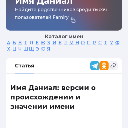
Имя Даниал
Найдите родственников среди тысяч
пользователей Famiry
Каталог имен
А
Б
В
Г
Д
Е
Ж
З
И
К
Л
М
Н
О
П
Р
С
Т
У
Ф
Х
Ц
Ч
Ш
Щ
Э
Ю
Я
Статья
Имя Даниал: версии о
происхождении и
значении имени