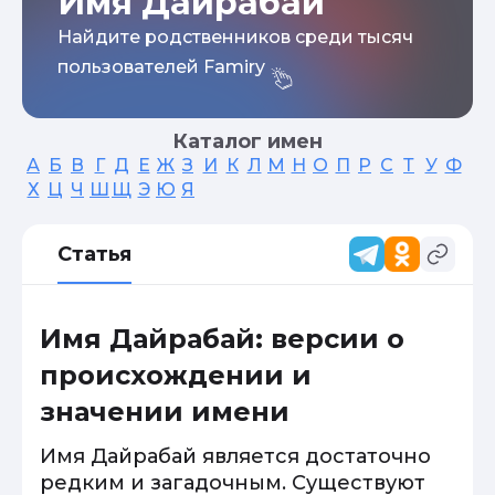
Имя Дайрабай
Найдите родственников среди тысяч
пользователей Famiry
Каталог имен
А
Б
В
Г
Д
Е
Ж
З
И
К
Л
М
Н
О
П
Р
С
Т
У
Ф
Х
Ц
Ч
Ш
Щ
Э
Ю
Я
Статья
Имя Дайрабай: версии о
происхождении и
значении имени
Имя Дайрабай является достаточно
редким и загадочным. Существуют