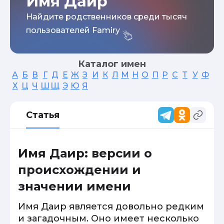
Имя Даир
Найдите родственников среди тысяч
пользователей Famiry
Каталог имен
А
Б
В
Г
Д
Е
Ж
З
И
К
Л
М
Н
О
П
Р
С
Т
У
Ф
Х
Ц
Ч
Ш
Щ
Э
Ю
Я
Статья
Имя Даир: версии о
происхождении и
значении имени
Имя Даир является довольно редким
и загадочным. Оно имеет несколько