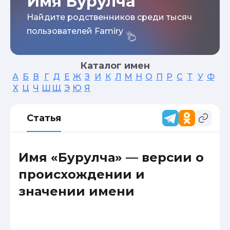
Имя Бурулча
Найдите родственников среди тысяч
пользователей Famiry
Каталог имен
А
Б
В
Г
Д
Е
Ж
З
И
К
Л
М
Н
О
П
Р
С
Т
У
Ф
Х
Ц
Ч
Ш
Щ
Э
Ю
Я
Статья
Имя «Бурулча» — версии о
происхождении и
значении имени