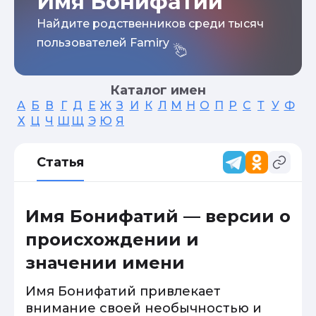
Имя Бонифатий
Найдите родственников среди тысяч
пользователей Famiry
Каталог имен
А
Б
В
Г
Д
Е
Ж
З
И
К
Л
М
Н
О
П
Р
С
Т
У
Ф
Х
Ц
Ч
Ш
Щ
Э
Ю
Я
Статья
Имя Бонифатий — версии о
происхождении и
значении имени
Имя Бонифатий привлекает
внимание своей необычностью и