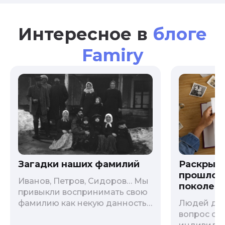
Интересное в
блоге
Famiry
Загадки наших фамилий
Раскрыв
прошлого
Иванов, Петров, Сидоров… Мы
поколени
привыкли воспринимать свою
фамилию как некую данность,
Людей дав
как цвет глаз или волос, и
вопрос о т