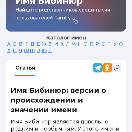
Имя Бибинюр
Найдите родственников среди тысяч
пользователей Famiry
Каталог имен
А
Б
В
Г
Д
Е
Ж
З
И
К
Л
М
Н
О
П
Р
С
Т
У
Ф
Х
Ц
Ч
Ш
Щ
Э
Ю
Я
Статья
Имя Бибинюр: версии о
происхождении и
значении имени
Имя Бибинюр является довольно
редким и необычным. У этого имени