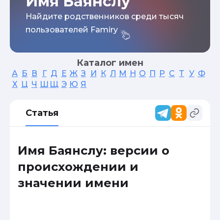
Имя Баянслу
Найдите родственников среди тысяч
пользователей Famiry
Каталог имен
А
Б
В
Г
Д
Е
Ж
З
И
К
Л
М
Н
О
П
Р
С
Т
У
Ф
Х
Ц
Ч
Ш
Щ
Э
Ю
Я
Статья
Имя Баянслу: версии о
происхождении и
значении имени