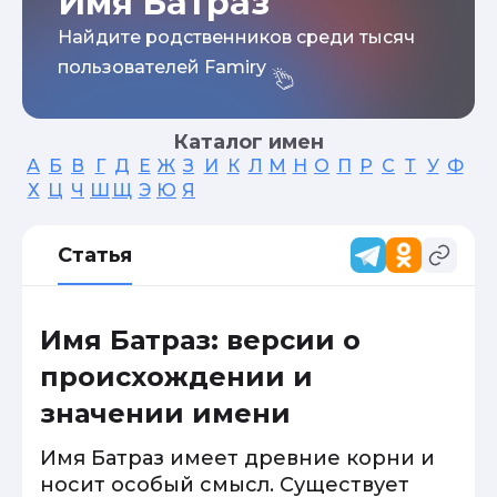
Имя Батраз
Найдите родственников среди тысяч
пользователей Famiry
Каталог имен
А
Б
В
Г
Д
Е
Ж
З
И
К
Л
М
Н
О
П
Р
С
Т
У
Ф
Х
Ц
Ч
Ш
Щ
Э
Ю
Я
Статья
Имя Батраз: версии о
происхождении и
значении имени
Имя Батраз имеет древние корни и
носит особый смысл. Существует