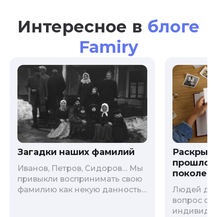
Интересное в
блоге
Famiry
Загадки наших фамилий
Раскрыв
прошлого
Иванов, Петров, Сидоров… Мы
поколени
привыкли воспринимать свою
фамилию как некую данность,
Людей дав
как цвет глаз или волос, и
вопрос о т
редко кто из нас решается ее
индивиду