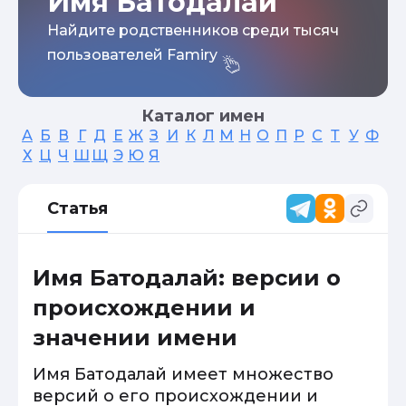
Имя Батодалай
Найдите родственников среди тысяч
пользователей Famiry
Каталог имен
А
Б
В
Г
Д
Е
Ж
З
И
К
Л
М
Н
О
П
Р
С
Т
У
Ф
Х
Ц
Ч
Ш
Щ
Э
Ю
Я
Статья
Имя Батодалай: версии о
происхождении и
значении имени
Имя Батодалай имеет множество
версий о его происхождении и