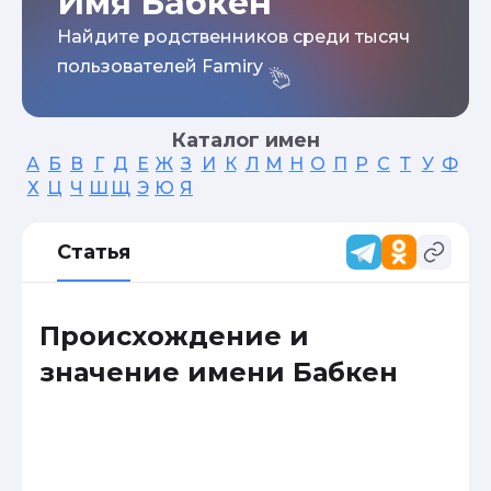
Имя Бабкен
Найдите родственников среди тысяч
пользователей Famiry
Каталог имен
А
Б
В
Г
Д
Е
Ж
З
И
К
Л
М
Н
О
П
Р
С
Т
У
Ф
Х
Ц
Ч
Ш
Щ
Э
Ю
Я
Статья
Происхождение и
значение имени Бабкен