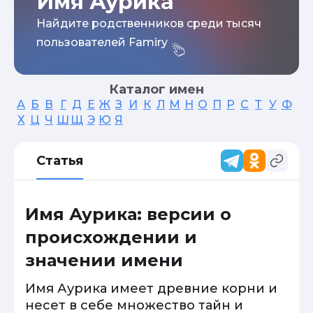
Имя Аурика
Найдите родственников среди тысяч
пользователей Famiry
Каталог имен
А
Б
В
Г
Д
Е
Ж
З
И
К
Л
М
Н
О
П
Р
С
Т
У
Ф
Х
Ц
Ч
Ш
Щ
Э
Ю
Я
Статья
Имя Аурика: версии о
происхождении и
значении имени
Имя Аурика имеет древние корни и
несет в себе множество тайн и