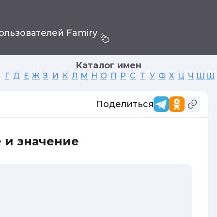
ользователей Famiry
Каталог имен
Г
Д
Е
Ж
З
И
К
Л
М
Н
О
П
Р
С
Т
У
Ф
Х
Ц
Ч
Ш
Щ
Поделиться
 и значение