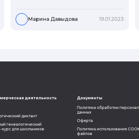
гены или воспитание и образование
человека. В астрологической практике
существует понятие геноскоп - влияние
Марина Давыдова
19.01.2023
семи поколений предков на судьбу
потомков. Пробуем разобраться, стоит
ли всецело ориентироваться на
наследственность.
мерческая деятельность
Документы
Политика обработки персонал
данных
огический диктант
Оферта
ый генеалогический
-курс для школьников
Политика использования COOK
файлов