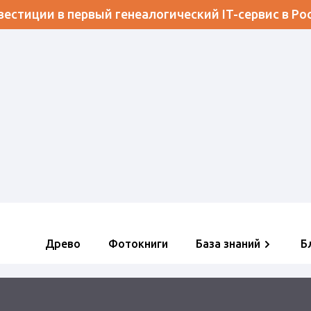
естиции в первый генеалогический IT-сервис в Ро
Древо
Фотокниги
База знаний
Б