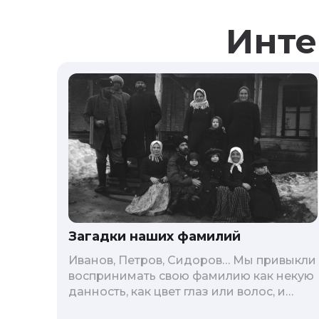
Инте
Загадки наших фамилий
Иванов, Петров, Сидоров… Мы привыкли
воспринимать свою фамилию как некую
данность, как цвет глаз или волос, и
редко кто из нас решается ее сменить.