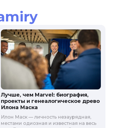
amiry
Лучше, чем Marvel: биография,
проекты и генеалогическое древо
Илона Маска
Илон Маск — личность незаурядная,
местами одиозная и известная на весь