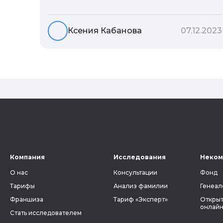
Но что скрывается за порой
неблагозвучной или, наоборот,
«дворянской» фамилией, и какие
Ксения Кабанова
07.12.2023
секреты она может раскрыть о судьбе
рода?
Компания
Исследования
Неком
О нас
Консультации
Фонд
Тарифы
Анализ фамилии
Генеал
Франшиза
Тариф «Эксперт»
Открыт
онлайн
Стать исследователем