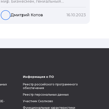
мир. Бизнесмен, гениальный
изобретатель и миллиардер, живой
прообраз экранного Железного
Дмитрий Котов
16.10.2023
человека — настоящий супергерой в
реальной жизни, создающий
электромобиль будущего и нацеленный
на колонизацию Марса. Мы решили
узнать побольше об одном из самых
влиятельных людей планеты и
поделиться с читателями блога фактами
из его биографии.
Информация о ПО
ьных
Реестр российского программного
обеспечения
Реестр персональных данных
IE-
Участник Сколково
Функциональные характеристики