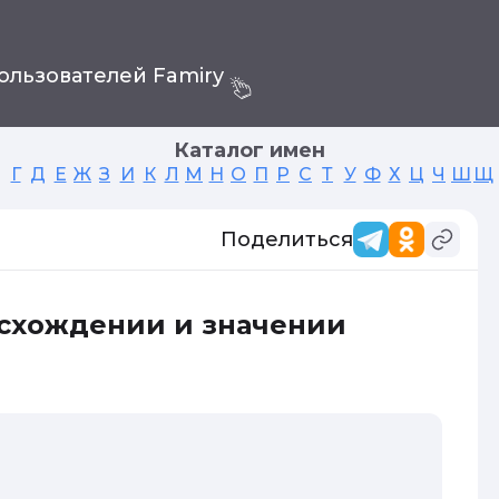
ользователей Famiry
Каталог имен
Г
Д
Е
Ж
З
И
К
Л
М
Н
О
П
Р
С
Т
У
Ф
Х
Ц
Ч
Ш
Щ
Поделиться
исхождении и значении