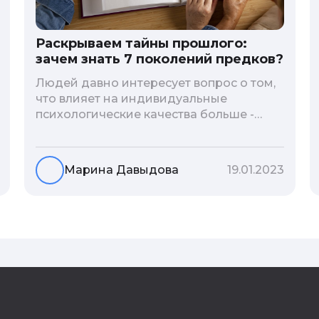
Раскрываем тайны прошлого:
зачем знать 7 поколений предков?
Людей давно интересует вопрос о том,
что влияет на индивидуальные
психологические качества больше -
гены или воспитание и образование
человека. В астрологической практике
существует понятие геноскоп - влияние
Марина Давыдова
19.01.2023
семи поколений предков на судьбу
потомков. Пробуем разобраться, стоит
ли всецело ориентироваться на
наследственность.