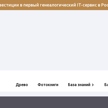
естиции в первый генеалогический IT-сервис в Ро
Древо
Фотокниги
База знаний
Б