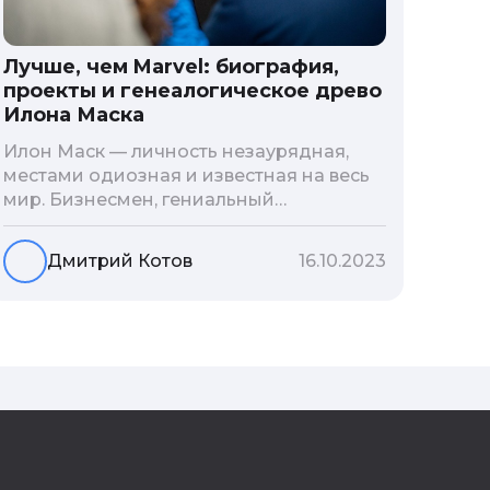
Лучше, чем Marvel: биография,
проекты и генеалогическое древо
Илона Маска
Илон Маск — личность незаурядная,
местами одиозная и известная на весь
мир. Бизнесмен, гениальный
изобретатель и миллиардер, живой
прообраз экранного Железного
Дмитрий Котов
16.10.2023
человека — настоящий супергерой в
реальной жизни, создающий
электромобиль будущего и нацеленный
на колонизацию Марса. Мы решили
узнать побольше об одном из самых
влиятельных людей планеты и
поделиться с читателями блога фактами
из его биографии.