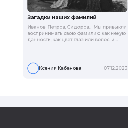
Загадки наших фамилий
Иванов, Петров, Сидоров… Мы привыкли
воспринимать свою фамилию как некую
данность, как цвет глаз или волос, и
редко кто из нас решается ее сменить.
Но что скрывается за порой
неблагозвучной или, наоборот,
«дворянской» фамилией, и какие
Ксения Кабанова
07.12.2023
секреты она может раскрыть о судьбе
рода?