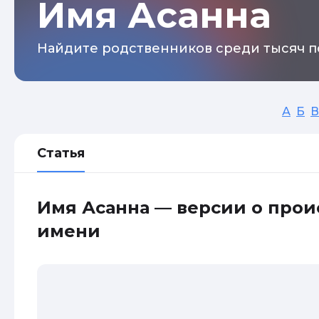
Имя Асанна
Найдите родственников среди тысяч п
А
Б
В
Статья
Имя Асанна — версии о про
имени