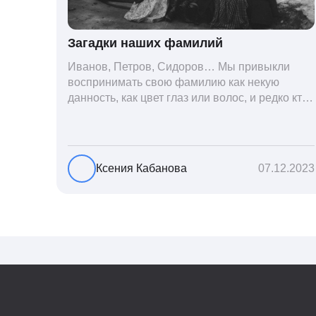
Загадки наших фамилий
Иванов, Петров, Сидоров… Мы привыкли
воспринимать свою фамилию как некую
данность, как цвет глаз или волос, и редко кто
из нас решается ее сменить. Но что
скрывается за порой неблагозвучной или,
наоборот, «дворянской» фамилией, и какие
секреты она может раскрыть о судьбе рода?
Ксения Кабанова
07.12.2023