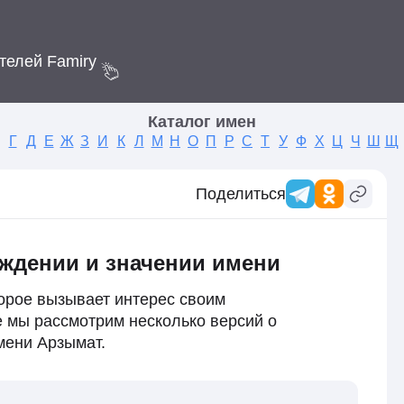
телей Famiry
Каталог имен
Г
Д
Е
Ж
З
И
К
Л
М
Н
О
П
Р
С
Т
У
Ф
Х
Ц
Ч
Ш
Щ
Поделиться
ждении и значении имени
орое вызывает интерес своим
е мы рассмотрим несколько версий о
мени Арзымат.