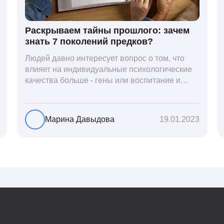
Раскрываем тайны прошлого: зачем
знать 7 поколений предков?
Людей давно интересует вопрос о том, что
влияет на индивидуальные психологические
качества больше - гены или воспитание и
образование человека. В астрологической
практике существует понятие геноскоп -
влияние семи поколений предков на судьбу
Марина Давыдова
19.01.2023
потомков. Пробуем разобраться, стоит ли
всецело ориентироваться на
наследственность.