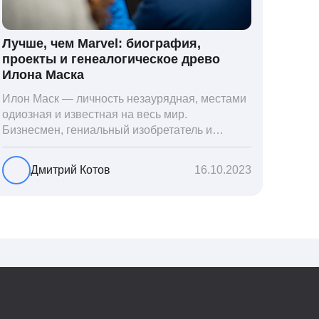
Лучше, чем Marvel: биография,
проекты и генеалогическое древо
Илона Маска
Илон Маск — личность незаурядная, местами
одиозная и известная на весь мир.
Бизнесмен, гениальный изобретатель и
миллиардер, живой прообраз экранного
Железного человека — настоящий супергерой
Дмитрий Котов
16.10.2023
в реальной жизни, создающий электромобиль
будущего и нацеленный на колонизацию
Марса. Мы решили узнать побольше об одном
из самых влиятельных людей планеты и
поделиться с читателями блога фактами из его
биографии.