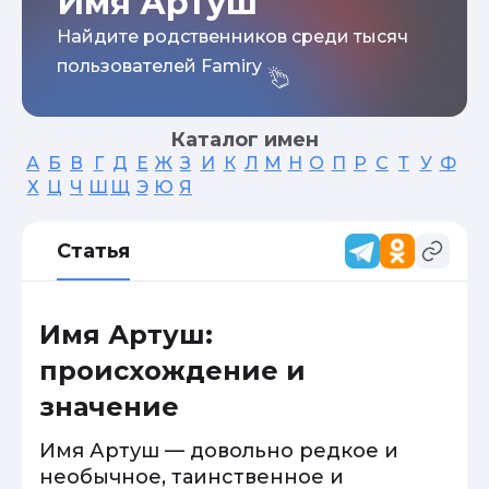
Имя Артуш
Найдите родственников среди тысяч
пользователей Famiry
Каталог имен
А
Б
В
Г
Д
Е
Ж
З
И
К
Л
М
Н
О
П
Р
С
Т
У
Ф
Х
Ц
Ч
Ш
Щ
Э
Ю
Я
Статья
Имя Артуш:
происхождение и
значение
Имя Артуш — довольно редкое и
необычное, таинственное и