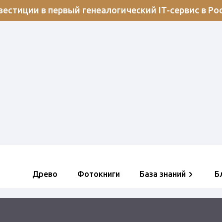
естиции в первый генеалогический IT-сервис в Ро
Древо
Фотокниги
База знаний
Б