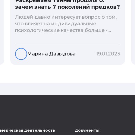
Раскрываем тайны прошлого:
зачем знать 7 поколений предков?
Людей давно интересует вопрос о том,
что влияет на индивидуальные
психологические качества больше -
гены или воспитание и образование
человека. В астрологической практике
существует понятие геноскоп - влияние
Марина Давыдова
19.01.2023
семи поколений предков на судьбу
потомков. Пробуем разобраться, стоит
ли всецело ориентироваться на
наследственность.
мерческая деятельность
Документы