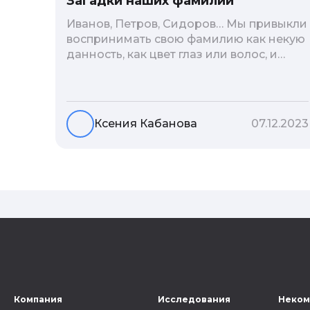
Загадки наших фамилий
Иванов, Петров, Сидоров… Мы привыкли
воспринимать свою фамилию как некую
данность, как цвет глаз или волос, и
редко кто из нас решается ее сменить.
Но что скрывается за порой
неблагозвучной или, наоборот,
«дворянской» фамилией, и какие
Ксения Кабанова
07.12.2023
секреты она может раскрыть о судьбе
рода?
Компания
Исследования
Неком