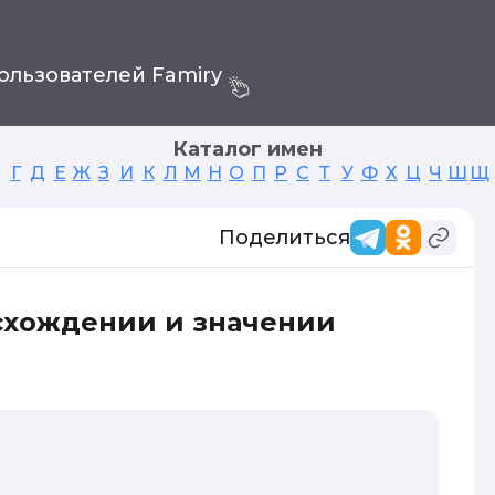
ользователей Famiry
Каталог имен
Г
Д
Е
Ж
З
И
К
Л
М
Н
О
П
Р
С
Т
У
Ф
Х
Ц
Ч
Ш
Щ
Поделиться
схождении и значении