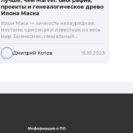
Лучше, чем Marvel: биография,
проекты и генеалогическое древо
Илона Маска
Илон Маск — личность незаурядная,
местами одиозная и известная на весь
мир. Бизнесмен, гениальный
изобретатель и миллиардер, живой
прообраз экранного Железного
Дмитрий Котов
16.10.2023
человека — настоящий супергерой в
реальной жизни, создающий
электромобиль будущего и нацеленный
на колонизацию Марса. Мы решили
узнать побольше об одном из самых
влиятельных людей планеты и
поделиться с читателями блога фактами
из его биографии.
Информация о ПО