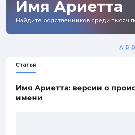
Имя Ариетта
Найдите родственников среди тысяч п
А
Б
В
Статья
Имя Ариетта: версии о прои
имени