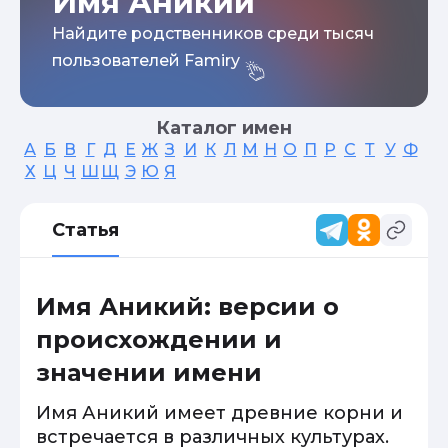
Имя Аникий
Найдите родственников среди тысяч
пользователей Famiry
Каталог имен
А
Б
В
Г
Д
Е
Ж
З
И
К
Л
М
Н
О
П
Р
С
Т
У
Ф
Х
Ц
Ч
Ш
Щ
Э
Ю
Я
Статья
Имя Аникий: версии о
происхождении и
значении имени
Имя Аникий имеет древние корни и
встречается в различных культурах.