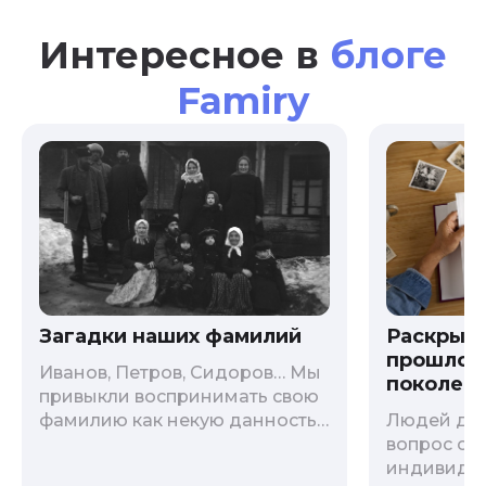
Интересное в
блоге
Famiry
Загадки наших фамилий
Раскрыв
прошлого
Иванов, Петров, Сидоров… Мы
поколени
привыкли воспринимать свою
фамилию как некую данность,
Людей дав
как цвет глаз или волос, и
вопрос о т
редко кто из нас решается ее
индивиду