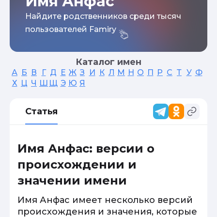
Имя Анфас
Найдите родственников среди тысяч
пользователей Famiry
Каталог имен
А
Б
В
Г
Д
Е
Ж
З
И
К
Л
М
Н
О
П
Р
С
Т
У
Ф
Х
Ц
Ч
Ш
Щ
Э
Ю
Я
Статья
Имя Анфас: версии о
происхождении и
значении имени
Имя Анфас имеет несколько версий
происхождения и значения, которые