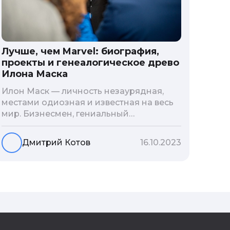
Лучше, чем Marvel: биография,
проекты и генеалогическое древо
Илона Маска
Илон Маск — личность незаурядная,
местами одиозная и известная на весь
мир. Бизнесмен, гениальный
изобретатель и миллиардер, живой
прообраз экранного Железного
Дмитрий Котов
16.10.2023
человека — настоящий супергерой в
реальной жизни, создающий
электромобиль будущего и нацеленный
на колонизацию Марса. Мы решили
узнать побольше об одном из самых
влиятельных людей планеты и
поделиться с читателями блога фактами
из его биографии.