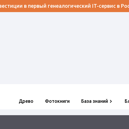
естиции в первый генеалогический IT-сервис в Ро
Древо
Фотокниги
База знаний
Б