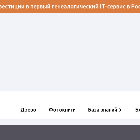
естиции в первый генеалогический IT-сервис в Ро
Древо
Фотокниги
База знаний
Б