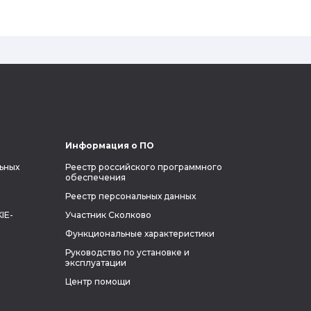
электромобиль будущего и нацеленный
на колонизацию Марса. Мы решили
узнать побольше об одном из самых
влиятельных людей планеты и
поделиться с читателями блога фактами
из его биографии.
Информация о ПО
ьных
Реестр российского программного
обеспечения
Реестр персональных данных
IE-
Участник Сколково
Функциональные характеристики
Руководство по установке и
эксплуатации
Центр помощи