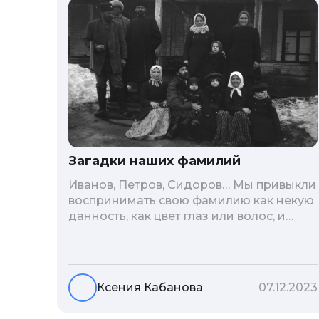
Загадки наших фамилий
Иванов, Петров, Сидоров… Мы привыкли
воспринимать свою фамилию как некую
данность, как цвет глаз или волос, и
редко кто из нас решается ее сменить.
Но что скрывается за порой
неблагозвучной или, наоборот,
«дворянской» фамилией, и какие
Ксения Кабанова
07.12.2023
секреты она может раскрыть о судьбе
рода?