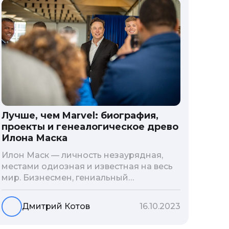
Лучше, чем Marvel: биография,
проекты и генеалогическое древо
Илона Маска
Илон Маск — личность незаурядная,
местами одиозная и известная на весь
мир. Бизнесмен, гениальный
изобретатель и миллиардер, живой
прообраз экранного Железного
Дмитрий Котов
16.10.2023
человека — настоящий супергерой в
реальной жизни, создающий