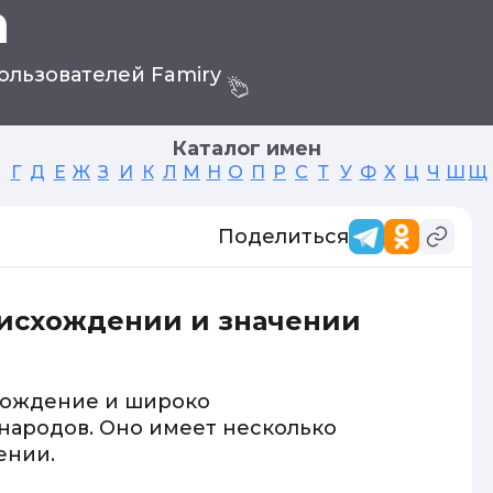
а
ользователей Famiry
Каталог имен
Г
Д
Е
Ж
З
И
К
Л
М
Н
О
П
Р
С
Т
У
Ф
Х
Ц
Ч
Ш
Щ
Поделиться
оисхождении и значении
хождение и широко
народов. Оно имеет несколько
ении.