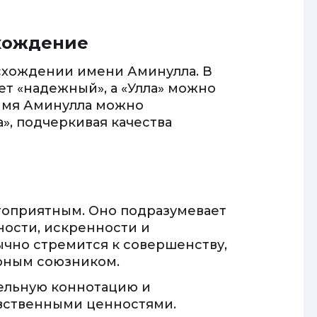
хождение
схождении имени Аминулла. В
ет «надежный», а «Улла» можно
 имя Аминулла можно
», подчеркивая качества
гоприятным. Оно подразумевает
ности, искренности и
ычно стремится к совершенству,
рным союзником.
ельную коннотацию и
авственными ценностями.