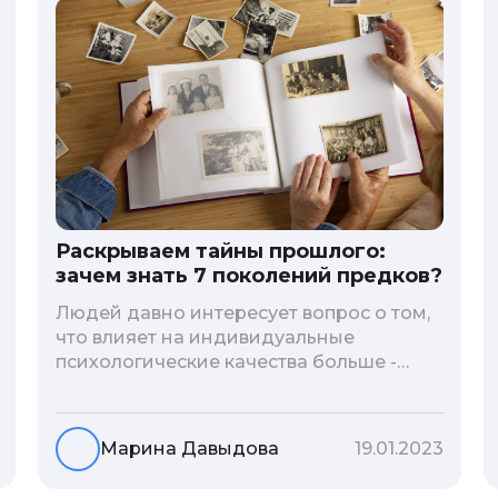
Раскрываем тайны прошлого:
зачем знать 7 поколений предков?
Людей давно интересует вопрос о том,
что влияет на индивидуальные
психологические качества больше -
гены или воспитание и образование
человека. В астрологической практике
существует понятие геноскоп - влияние
Марина Давыдова
19.01.2023
семи поколений предков на судьбу
потомков. Пробуем разобраться, стоит