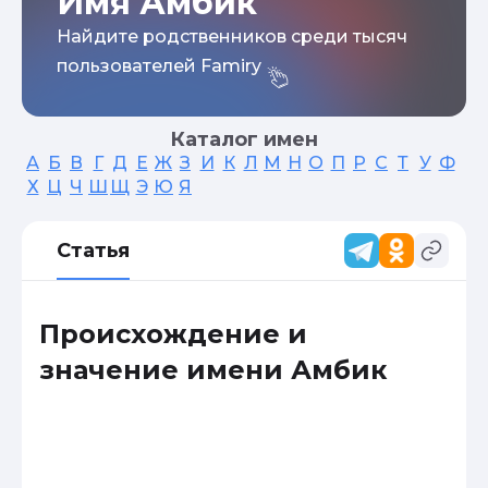
Имя Амбик
Найдите родственников среди тысяч
пользователей Famiry
Каталог имен
А
Б
В
Г
Д
Е
Ж
З
И
К
Л
М
Н
О
П
Р
С
Т
У
Ф
Х
Ц
Ч
Ш
Щ
Э
Ю
Я
Статья
Происхождение и
значение имени Амбик