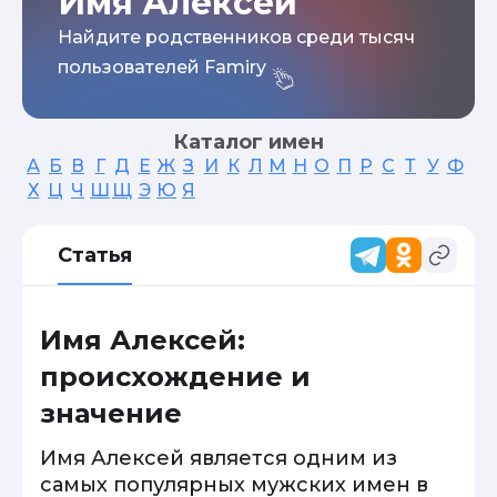
Имя Алексей
Найдите родственников среди тысяч
пользователей Famiry
Каталог имен
А
Б
В
Г
Д
Е
Ж
З
И
К
Л
М
Н
О
П
Р
С
Т
У
Ф
Х
Ц
Ч
Ш
Щ
Э
Ю
Я
Статья
Имя Алексей:
происхождение и
значение
Имя Алексей является одним из
самых популярных мужских имен в