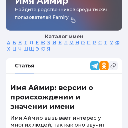
Имя Аймир
Найдите родственников среди тысяч
пользователей Famiry
Каталог имен
А
Б
В
Г
Д
Е
Ж
З
И
К
Л
М
Н
О
П
Р
С
Т
У
Ф
Х
Ц
Ч
Ш
Щ
Э
Ю
Я
Статья
Имя Аймир: версии о
происхождении и
значении имени
Имя Аймир вызывает интерес у
многих людей, так как оно звучит