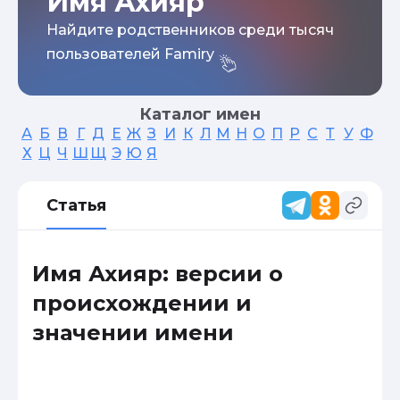
Имя Ахияр
Найдите родственников среди тысяч
пользователей Famiry
Каталог имен
А
Б
В
Г
Д
Е
Ж
З
И
К
Л
М
Н
О
П
Р
С
Т
У
Ф
Х
Ц
Ч
Ш
Щ
Э
Ю
Я
Статья
Имя Ахияр: версии о
происхождении и
значении имени