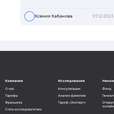
Но что скрывается за порой
неблагозвучной или, наоборот,
«дворянской» фамилией, и какие
Ксения Кабанова
07.12.2023
секреты она может раскрыть о судьбе
рода?
Компания
Исследования
Неком
О нас
Консультации
Фонд
Тарифы
Анализ фамилии
Генеал
Франшиза
Тариф «Эксперт»
Открыт
онлайн
Стать исследователем