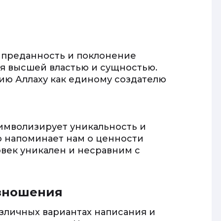
 преданность и поклонение
я высшей властью и сущностью.
ию Аллаху как единому создателю
имволизирует уникальность и
о напоминает нам о ценности
овек уникален и несравним с
изношения
зличных вариантах написания и