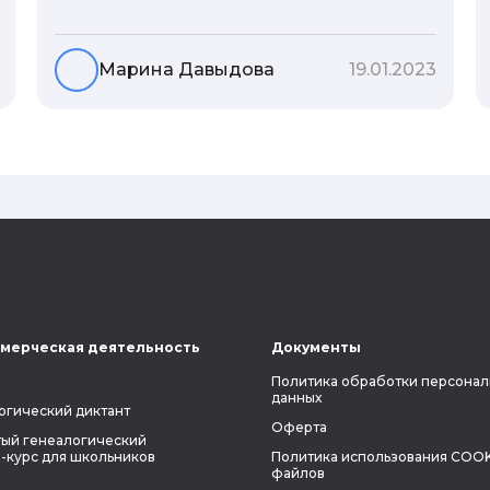
гены или воспитание и образование
человека. В астрологической практике
существует понятие геноскоп - влияние
Марина Давыдова
19.01.2023
семи поколений предков на судьбу
потомков. Пробуем разобраться, стоит
ли всецело ориентироваться на
наследственность.
мерческая деятельность
Документы
Политика обработки персонал
данных
огический диктант
Оферта
ый генеалогический
-курс для школьников
Политика использования COOK
файлов