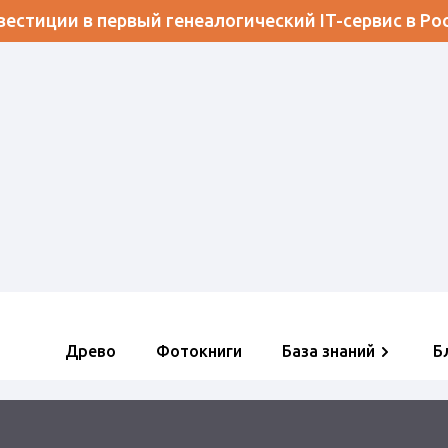
естиции в первый генеалогический IT-сервис в Ро
Древо
Фотокниги
База знаний
Б