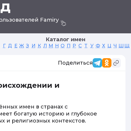
ид
ользователей Famiry
Каталог имен
Г
Д
Е
Ж
З
И
К
Л
М
Н
О
П
Р
С
Т
У
Ф
Х
Ц
Ч
Ш
Щ
Поделиться
роисхождении и
ённых имен в странах с
меет богатую историю и глубокое
ых и религиозных контекстов.