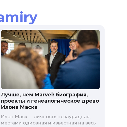
amiry
Лучше, чем Marvel: биография,
проекты и генеалогическое древо
Илона Маска
Илон Маск — личность незаурядная,
местами одиозная и известная на весь