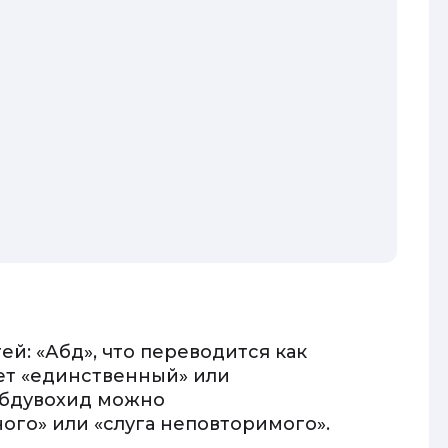
ей: «Абд», что переводится как
чает «единственный» или
Абдувохид можно
ого» или «слуга неповторимого».