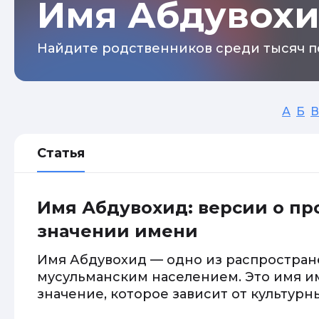
Имя Абдувох
Найдите родственников среди тысяч п
А
Б
В
Статья
Имя Абдувохид: версии о п
значении имени
Имя Абдувохид — одно из распростран
мусульманским населением. Это имя и
значение, которое зависит от культурн