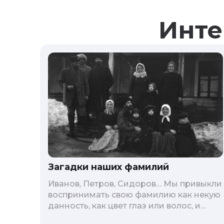
Инте
Загадки наших фамилий
Иванов, Петров, Сидоров… Мы привыкли
воспринимать свою фамилию как некую
данность, как цвет глаз или волос, и
редко кто из нас решается ее сменить.