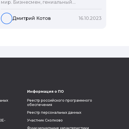
мир. Бизнесмен, гениальный
изобретатель и миллиардер, живой
прообраз экранного Железного
Дмитрий Котов
16.10.2023
человека — настоящий супергерой в
реальной жизни, создающий
электромобиль будущего и нацеленный
на колонизацию Марса. Мы решили
узнать побольше об одном из самых
влиятельных людей планеты и
поделиться с читателями блога фактами
из его биографии.
Информация о ПО
ьных
Реестр российского программного
обеспечения
Реестр персональных данных
IE-
Участник Сколково
Функциональные характеристики