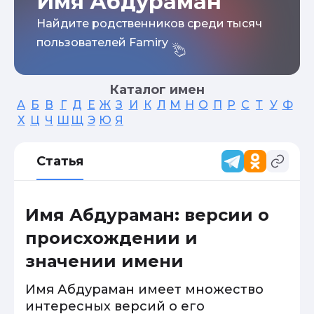
Имя Абдураман
Найдите родственников среди тысяч
пользователей Famiry
Каталог имен
А
Б
В
Г
Д
Е
Ж
З
И
К
Л
М
Н
О
П
Р
С
Т
У
Ф
Х
Ц
Ч
Ш
Щ
Э
Ю
Я
Статья
Имя Абдураман: версии о
происхождении и
значении имени
Имя Абдураман имеет множество
интересных версий о его