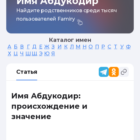
Имя Абдукодир
Найдите родственников среди тысяч
пользователей Famiry
Каталог имен
А
Б
В
Г
Д
Е
Ж
З
И
К
Л
М
Н
О
П
Р
С
Т
У
Ф
Х
Ц
Ч
Ш
Щ
Э
Ю
Я
Статья
Имя Абдукодир:
происхождение и
значение