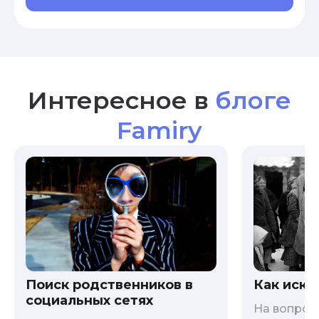
Интересное в
блоге
Famiry
Как иска
Поиск родственников в
социальных сетях
На вопрос 