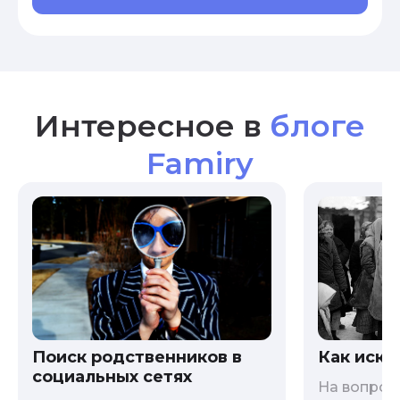
Интересное в
блоге
Famiry
Как иска
Поиск родственников в
социальных сетях
На вопрос 