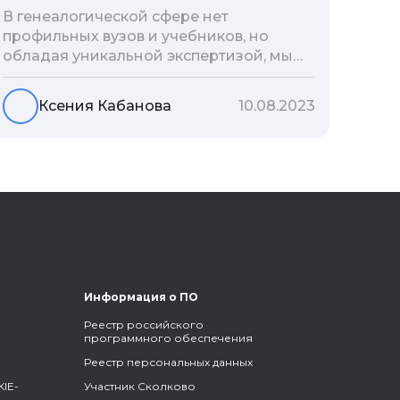
В генеалогической сфере нет
профильных вузов и учебников, но
обладая уникальной экспертизой, мы
разработали авторскую методологию
проведения архивно-генеалогических
Ксения Кабанова
10.08.2023
исследований, ее мы закладываем и
автоматизируем в нашем сервисе
Famiry. Итак, с чего же начать изучение
родословной?
Информация о ПО
Реестр российского
программного обеспечения
Реестр персональных данных
IE-
Участник Сколково