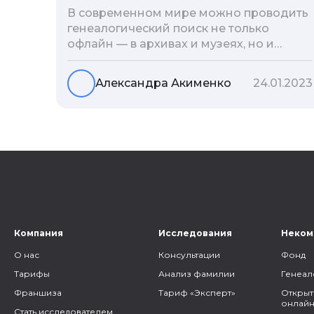
В современном мире можно проводить
генеалогический поиск не только
офлайн — в архивах и музеях, но и
воспользоваться интернетом. Сегодня
мы расскажем вам как и в каких
Александра Акименко
24.01.2023
социальных сетях можно провести
поиск родственников, на каких форумах
можно найти генеалогическую
информацию и родственников, а также
то, как грамотно построить с ними
общение.
Компания
Исследования
Неком
О нас
Консультации
Фонд
Тарифы
Анализ фамилии
Генеал
Франшиза
Тариф «Эксперт»
Открыт
онлайн
Стать исследователем