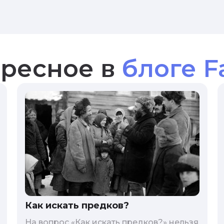
ресное в
блоге F
Как искать предков?
На вопрос «Как искать предков?» нельзя