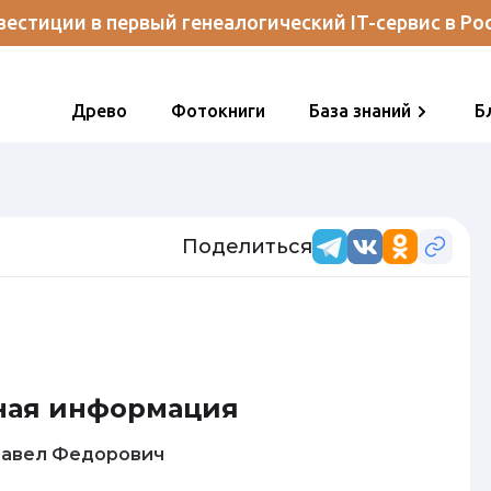
естиции в первый генеалогический IT-сервис в Ро
Древо
Фотокниги
База знаний
Б
Поделиться
ная информация
овалев Павел Федорович