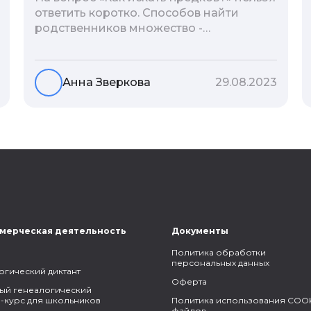
ответить коротко. Способов найти
родственников множество -
взаимодействие с архивами,
социальные сети, ДНК-тесты, онлайн-
базы. Именно поэтому мы сделали для
Анна Зверкова
29.08.2023
вас подборку лучших статей блога
Famiry на эту тему.
мерческая деятельность
Документы
Политика обработки
персональных данных
огический диктант
Оферта
ый генеалогический
-курс для школьников
Политика использования COOK
файлов