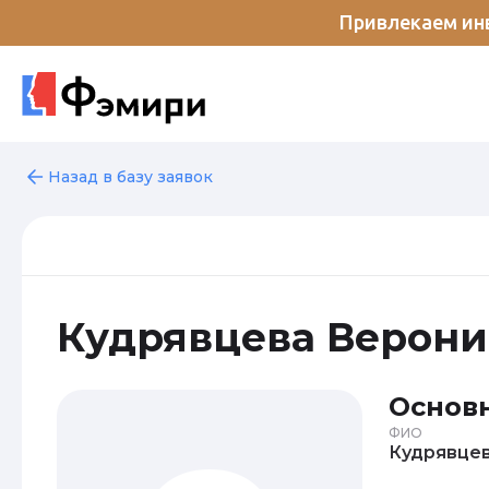
Привлекаем инв
Назад в базу заявок
Кудрявцева Верони
Основ
ФИО