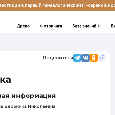
естиции в первый генеалогический IT-сервис в Ро
Древо
Фотокниги
База знаний
Б
Поделиться
ка
ная информация
Кудрявцева Вероника Николаевна