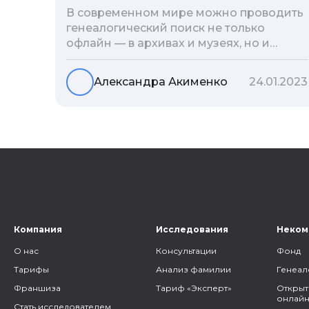
В современном мире можно проводить
генеалогический поиск не только
офлайн — в архивах и музеях, но и
воспользоваться интернетом. Сегодня
мы расскажем вам как и в каких
Александра Акименко
24.01.2023
социальных сетях можно провести
поиск родственников, на каких форумах
можно найти генеалогическую
информацию и родственников, а также
то, как грамотно построить с ними
общение.
Компания
Исследования
Неком
О нас
Консультации
Фонд
Тарифы
Анализ фамилии
Генеал
Франшиза
Тариф «Эксперт»
Открыт
онлайн
Стать исследователем