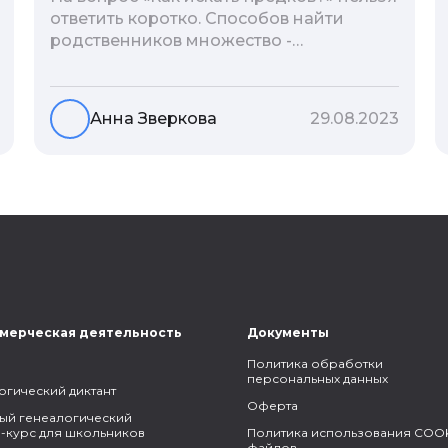
ответить коротко. Способов найти
родственников множество -
взаимодействие с архивами,
социальные сети, ДНК-тесты, онлайн-
базы. Именно поэтому мы сделали для
Анна Зверкова
29.08.2023
вас подборку лучших статей блога
Famiry на эту тему.
мерческая деятельность
Документы
Политика обработки
персональных данных
огический диктант
Оферта
ый генеалогический
-курс для школьников
Политика использования COOK
файлов