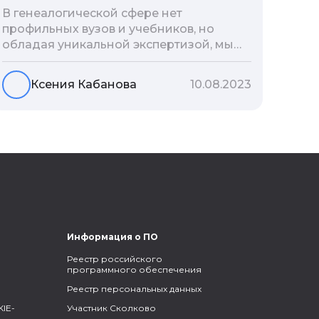
В генеалогической сфере нет
профильных вузов и учебников, но
обладая уникальной экспертизой, мы
разработали авторскую методологию
проведения архивно-генеалогических
Ксения Кабанова
10.08.2023
исследований, ее мы закладываем и
автоматизируем в нашем сервисе
Famiry. Итак, с чего же начать изучение
родословной?
Информация о ПО
Реестр российского
программного обеспечения
Реестр персональных данных
IE-
Участник Сколково