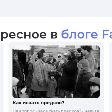
ресное в
блоге F
Как искать предков?
На вопрос «Как искать предков?» нельзя