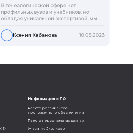
В генеалогической сфере нет
профильных вузов и учебников, но
обладая уникальной экспертизой, мы
разработали авторскую методологию
проведения архивно-генеалогических
Ксения Кабанова
10.08.2023
исследований, ее мы закладываем и
автоматизируем в нашем сервисе
Famiry. Итак, с чего же начать изучение
родословной?
Информация о ПО
Реестр российского
программного обеспечения
Реестр персональных данных
IE-
Участник Сколково