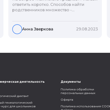
ответить коротко. Способов найти
родственников множество -
взаимодействие с архивами,
социальные сети, ДНК-тесты, онлайн-
базы. Именно поэтому мы сделали для
Анна Зверкова
29.08.2023
вас подборку лучших статей блога
Famiry на эту тему.
мерческая деятельность
Документы
Политика обработки
персональных данных
огический диктант
Оферта
ый генеалогический
-курс для школьников
Политика использования COOK
файлов