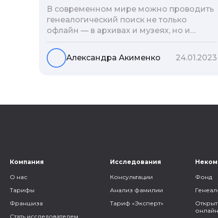
В современном мире можно проводить
генеалогический поиск не только
офлайн — в архивах и музеях, но и
воспользоваться интернетом. Сегодня
мы расскажем вам как и в каких
Александра Акименко
24.01.2023
социальных сетях можно провести
поиск родственников, на каких форумах
можно найти генеалогическую
информацию и родственников, а также
то, как грамотно построить с ними
общение.
Компания
Исследования
Неком
О нас
Консультации
Фонд
Тарифы
Анализ фамилии
Генеал
Франшиза
Тариф «Эксперт»
Открыт
онлайн
Стать исследователем