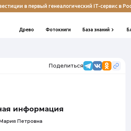
естиции в первый генеалогический IT-сервис в Ро
Древо
Фотокниги
База знаний
Б
Поделиться
ная информация
Баранова Мария Петровна