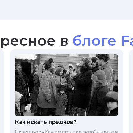
ресное в
блоге F
Как искать предков?
На вопрос «Как искать предков?» нельзя