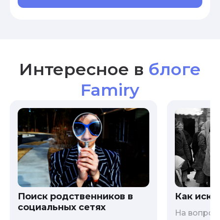
Интересное в
блоге
Famiry
Как иска
Поиск родственников в
социальных сетях
На вопрос 