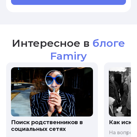
Интересное в
блоге
Famiry
Как иска
Поиск родственников в
социальных сетях
На вопрос 