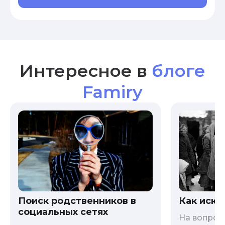
Интересное в
блоге
Famiry
Как иска
Поиск родственников в
социальных сетях
На вопрос 