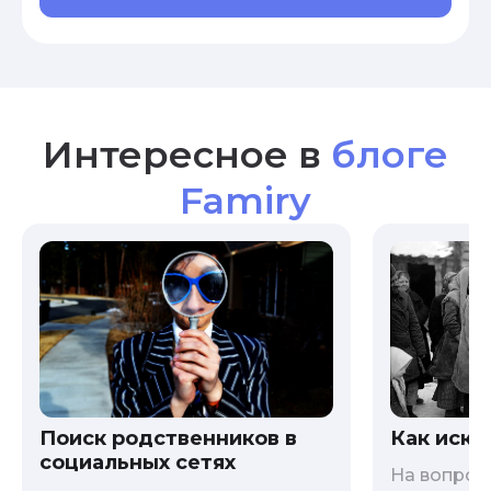
Интересное в
блоге
Famiry
Как иска
Поиск родственников в
социальных сетях
На вопрос 