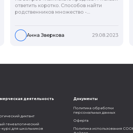
ответить коротко. Способов найти
родственников множество -
взаимодействие с архивами,
социальные сети, ДНК-тесты, онлайн-
базы. Именно поэтому мы сделали для
Анна Зверкова
29.08.2023
вас подборку лучших статей блога
Famiry на эту тему.
мерческая деятельность
Документы
Политика обработки
персональных данных
огический диктант
Оферта
ый генеалогический
-курс для школьников
Политика использования COOK
файлов