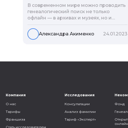
В современном мире можно проводить
генеалогический поиск не только
офлайн — в архивах и музеях, но и
воспользоваться интернетом. Сегодня
мы расскажем вам как и в каких
Александра Акименко
24.01.2023
социальных сетях можно провести
поиск родственников, на каких форумах
можно найти генеалогическую
информацию и родственников, а также
то, как грамотно построить с ними
общение.
Компания
Исследования
Неком
О нас
Консультации
Фонд
Тарифы
Анализ фамилии
Генеал
Франшиза
Тариф «Эксперт»
Открыт
онлайн
Стать исследователем