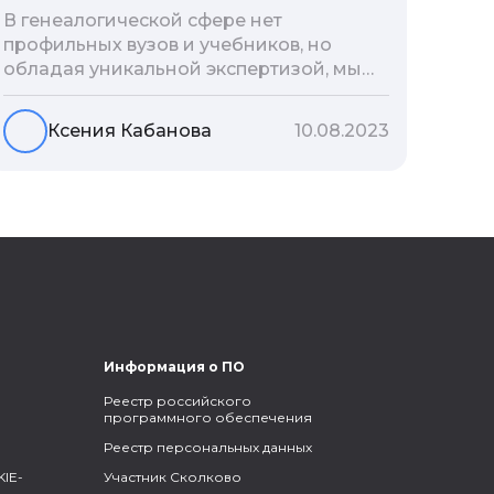
В генеалогической сфере нет
профильных вузов и учебников, но
обладая уникальной экспертизой, мы
разработали авторскую методологию
проведения архивно-генеалогических
Ксения Кабанова
10.08.2023
исследований, ее мы закладываем и
автоматизируем в нашем сервисе
Famiry. Итак, с чего же начать изучение
родословной?
Информация о ПО
Реестр российского
программного обеспечения
Реестр персональных данных
IE-
Участник Сколково