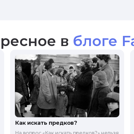
ресное в
блоге F
Как искать предков?
На вопрос «Как искать предков?» нельзя