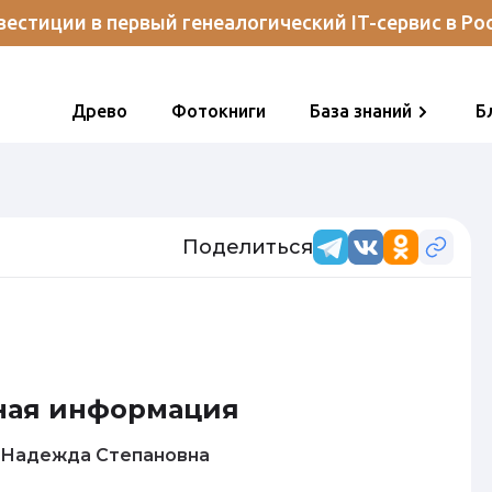
естиции в первый генеалогический IT-сервис в Ро
Древо
Фотокниги
База знаний
Б
Поделиться
ная информация
Макарова Надежда Степановна