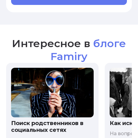
Интересное в
блоге
Famiry
Как иска
Поиск родственников в
социальных сетях
На вопрос 