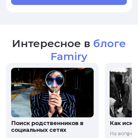
Интересное в
блоге
Famiry
Как иска
Поиск родственников в
социальных сетях
На вопрос 