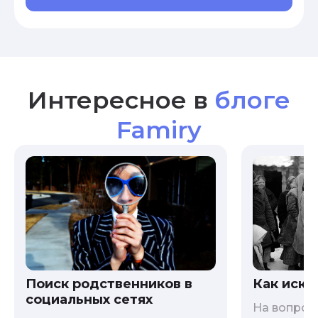
Интересное в
блоге
Famiry
Как иска
Поиск родственников в
социальных сетях
На вопрос 