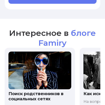
Интересное в
блоге
Famiry
Как иска
Поиск родственников в
социальных сетях
На вопрос 