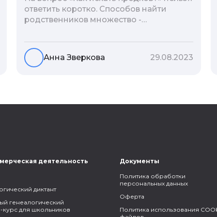
ответить коротко. Способов найти
родственников множество -
взаимодействие с архивами,
социальные сети, ДНК-тесты, онлайн-
базы. Именно поэтому мы сделали для
Анна Зверкова
29.08.2023
вас подборку лучших статей блога
Famiry на эту тему.
мерческая деятельность
Документы
Политика обработки
персональных данных
огический диктант
Оферта
ый генеалогический
-курс для школьников
Политика использования COOK
файлов