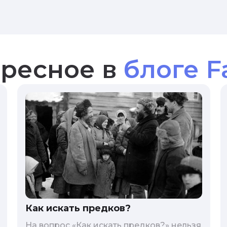
ресное в
блоге F
Как искать предков?
На вопрос «Как искать предков?» нельзя