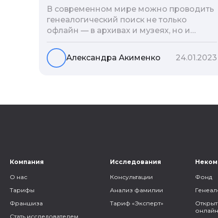
В современном мире можно проводить
генеалогический поиск не только
офлайн — в архивах и музеях, но и
воспользоваться интернетом. Сегодня
мы расскажем вам как и в каких
Александра Акименко
24.01.2023
социальных сетях можно провести
поиск родственников, на каких форумах
можно найти генеалогическую
информацию и родственников, а также
то, как грамотно построить с ними
общение.
Компания
Исследования
Неком
О нас
Консультации
Фонд
Тарифы
Анализ фамилии
Генеал
Франшиза
Тариф «Эксперт»
Открыт
онлайн
Стать исследователем