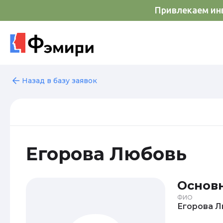
Привлекаем инв
Назад в базу заявок
Егорова Любовь
Основ
ФИО
Ег