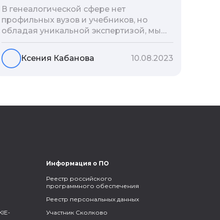
В генеалогической сфере нет
профильных вузов и учебников, но
обладая уникальной экспертизой, мы
разработали авторскую методологию
проведения архивно-генеалогических
Ксения Кабанова
10.08.2023
исследований, ее мы закладываем и
автоматизируем в нашем сервисе
Famiry. Итак, с чего же начать изучение
родословной?
Информация о ПО
Реестр российского
программного обеспечения
Реестр персональных данных
IE-
Участник Сколково