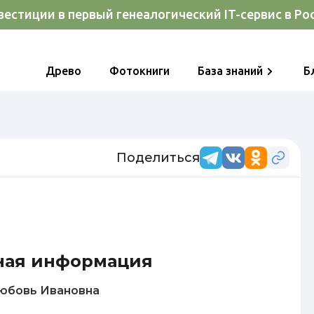
естиции в первый генеалогический IT-сервис в Ро
Древо
Фотокниги
База знаний
Б
Поделиться
ная информация
орова Любовь Ивановна