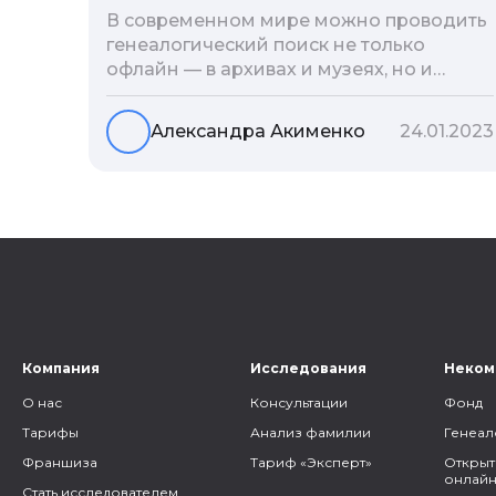
В современном мире можно проводить
генеалогический поиск не только
офлайн — в архивах и музеях, но и
воспользоваться интернетом. Сегодня
мы расскажем вам как и в каких
Александра Акименко
24.01.2023
социальных сетях можно провести
поиск родственников, на каких форумах
можно найти генеалогическую
информацию и родственников, а также
то, как грамотно построить с ними
общение.
Компания
Исследования
Неком
О нас
Консультации
Фонд
Тарифы
Анализ фамилии
Генеал
Франшиза
Тариф «Эксперт»
Открыт
онлайн
Стать исследователем