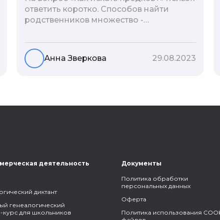
ответить коротко. Способов найти
родственников множество -
взаимодействие с архивами,
социальные сети, ДНК-тесты, онлайн-
базы. Именно поэтому мы сделали для
Анна Зверкова
29.08.2023
вас подборку лучших статей блога
Famiry на эту тему.
мерческая деятельность
Документы
Политика обработки
персональных данных
огический диктант
Оферта
ый генеалогический
-курс для школьников
Политика использования COOK
файлов