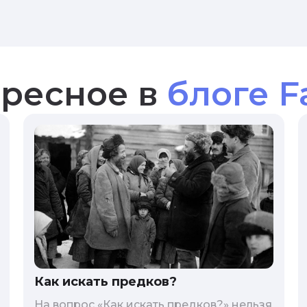
ресное в
блоге F
Как искать предков?
На вопрос «Как искать предков?» нельзя