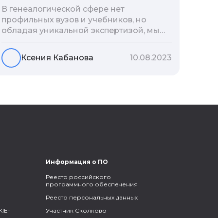
В генеалогической сфере нет
профильных вузов и учебников, но
обладая уникальной экспертизой, мы
разработали авторскую методологию
проведения архивно-генеалогических
Ксения Кабанова
10.08.2023
исследований, ее мы закладываем и
автоматизируем в нашем сервисе
Famiry. Итак, с чего же начать изучение
родословной?
Информация о ПО
Реестр российского
программного обеспечения
Реестр персональных данных
IE-
Участник Сколково