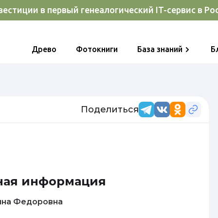
естиции в первый генеалогический IT-сервис в Ро
Древо
Фотокниги
База знаний
Б
Поделиться
ная информация
ина Нина Федоровна