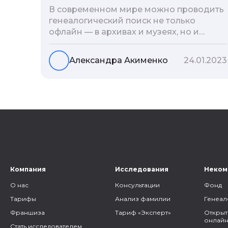
В современном мире можно проводить
генеалогический поиск не только
офлайн — в архивах и музеях, но и
воспользоваться интернетом. Сегодня
мы расскажем вам как и в каких
Александра Акименко
24.01.2023
социальных сетях можно провести
поиск родственников, на каких форумах
можно найти генеалогическую
информацию и родственников, а также
то, как грамотно построить с ними
общение.
Компания
Исследования
Неком
О нас
Консультации
Фонд
Тарифы
Анализ фамилии
Генеал
Франшиза
Тариф «Эксперт»
Открыт
онлайн
Стать исследователем