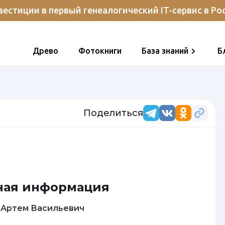
естиции в первый генеалогический IT-сервис в Ро
Древо
Фотокниги
База знаний
Б
Поделиться
ная информация
Михайлов Артем Васильевич