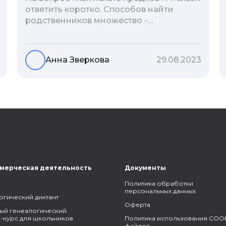
ответить коротко. Способов найти
родственников множество -
взаимодействие с архивами,
социальные сети, ДНК-тесты, онлайн-
базы. Именно поэтому мы сделали для
Анна Зверкова
29.08.2023
вас подборку лучших статей блога
Famiry на эту тему.
мерческая деятельность
Документы
Политика обработки
персональных данных
огический диктант
Оферта
ый генеалогический
-курс для школьников
Политика использования COOK
файлов