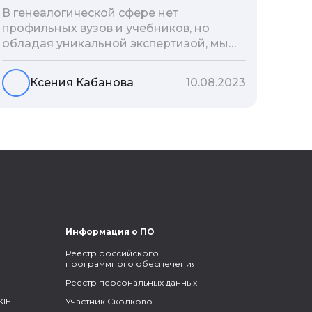
В генеалогической сфере нет
профильных вузов и учебников, но
обладая уникальной экспертизой, мы
разработали авторскую методологию
проведения архивно-генеалогических
Ксения Кабанова
10.08.2023
исследований, ее мы закладываем и
автоматизируем в нашем сервисе
Famiry. Итак, с чего же начать изучение
родословной?
Информация о ПО
Реестр российского
программного обеспечения
Реестр персональных данных
IE-
Участник Сколково