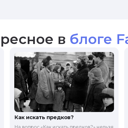
ресное в
блоге F
Как искать предков?
На вопрос «Как искать предков?» нельзя