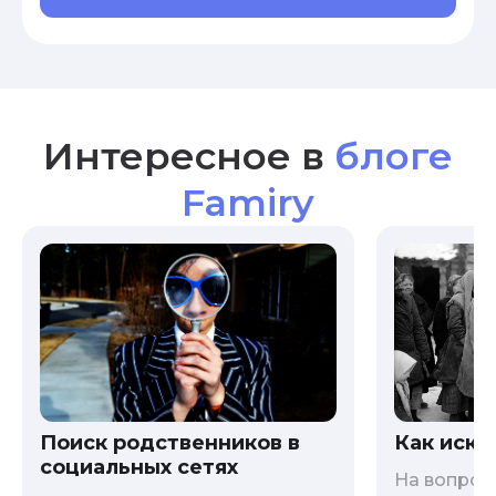
Интересное в
блоге
Famiry
Как иска
Поиск родственников в
социальных сетях
На вопрос 