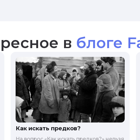
ресное в
блоге F
Как искать предков?
На вопрос «Как искать предков?» нельзя