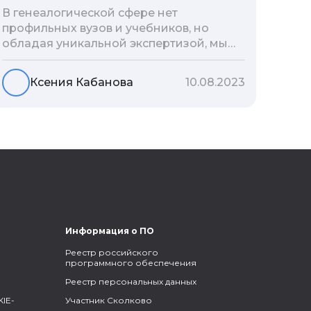
В генеалогической сфере нет
профильных вузов и учебников, но
обладая уникальной экспертизой, мы
разработали авторскую методологию
проведения архивно-генеалогических
Ксения Кабанова
10.08.2023
исследований, ее мы закладываем и
автоматизируем в нашем сервисе
Famiry. Итак, с чего же начать изучение
родословной?
Информация о ПО
Реестр российского
программного обеспечения
Реестр персональных данных
IE-
Участник Сколково