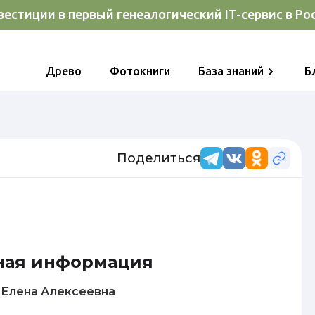
естиции в первый генеалогический IT-сервис в Ро
Древо
Фотокниги
База знаний
Б
Поделиться
ная информация
Морозова Елена Алексеевна