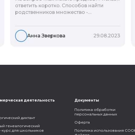
ответить коротко. Способов найти
родственников множество -
взаимодействие с архивами,
социальные сети, ДНК-тесты, онлайн-
базы. Именно поэтому мы сделали для
Анна Зверкова
29.08.2023
вас подборку лучших статей блога
Famiry на эту тему.
мерческая деятельность
Документы
Политика обработки
персональных данных
огический диктант
Оферта
ый генеалогический
-курс для школьников
Политика использования COOK
файлов