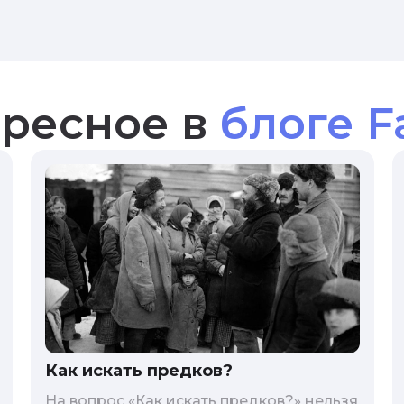
ресное в
блоге F
Как искать предков?
На вопрос «Как искать предков?» нельзя