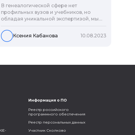
В генеалогической сфере нет
профильных вузов и учебников, но
обладая уникальной экспертизой, мы
разработали авторскую методологию
проведения архивно-генеалогических
Ксения Кабанова
10.08.2023
исследований, ее мы закладываем и
автоматизируем в нашем сервисе
Famiry. Итак, с чего же начать изучение
родословной?
Информация о ПО
Реестр российского
программного обеспечения
Реестр персональных данных
IE-
Участник Сколково