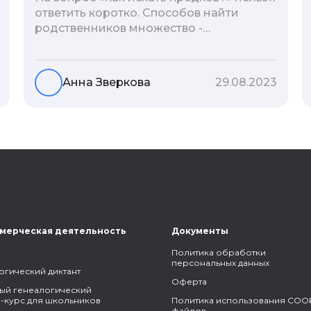
ответить коротко. Способов найти
родственников множество -
взаимодействие с архивами,
социальные сети, ДНК-тесты, онлайн-
базы. Именно поэтому мы сделали для
Анна Зверкова
29.08.2023
вас подборку лучших статей блога
Famiry на эту тему.
мерческая деятельность
Документы
Политика обработки
персональных данных
огический диктант
Оферта
ый генеалогический
-курс для школьников
Политика использования COOK
файлов