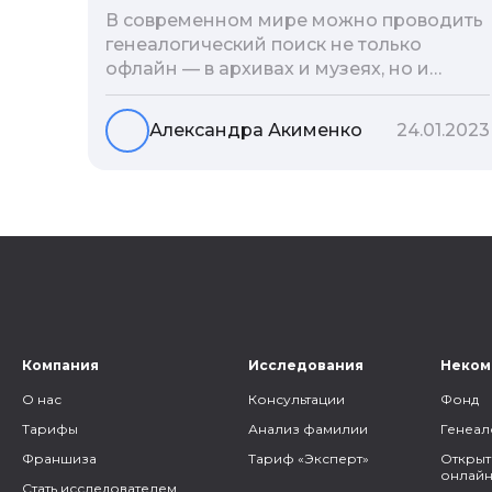
В современном мире можно проводить
генеалогический поиск не только
офлайн — в архивах и музеях, но и
воспользоваться интернетом. Сегодня
мы расскажем вам как и в каких
Александра Акименко
24.01.2023
социальных сетях можно провести
поиск родственников, на каких форумах
можно найти генеалогическую
информацию и родственников, а также
то, как грамотно построить с ними
общение.
Компания
Исследования
Неком
О нас
Консультации
Фонд
Тарифы
Анализ фамилии
Генеал
Франшиза
Тариф «Эксперт»
Открыт
онлайн
Стать исследователем