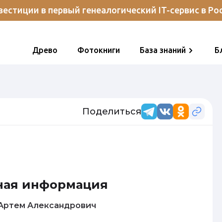
естиции в первый генеалогический IT-сервис в Ро
Древо
Фотокниги
База знаний
Б
Поделиться
ная информация
Кузнецов Артем Александрович