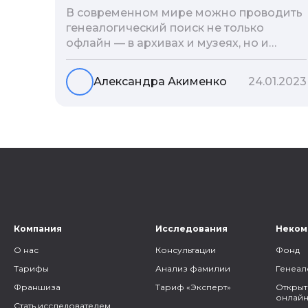
В современном мире можно проводить
генеалогический поиск не только
офлайн — в архивах и музеях, но и
воспользоваться интернетом. Сегодня
мы расскажем вам как и в каких
Александра Акименко
24.01.2023
социальных сетях можно провести
поиск родственников, на каких форумах
можно найти генеалогическую
информацию и родственников, а также
то, как грамотно построить с ними
общение.
Компания
Исследования
Неком
О нас
Консультации
Фонд
Тарифы
Анализ фамилии
Генеал
Франшиза
Тариф «Эксперт»
Открыт
онлайн
Стать исследователем