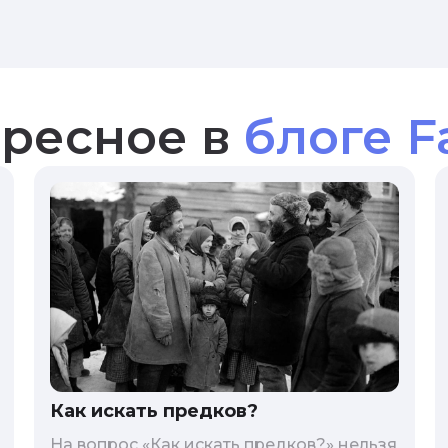
ресное в
блоге F
Как искать предков?
На вопрос «Как искать предков?» нельзя