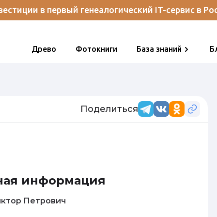
естиции в первый генеалогический IT-сервис в Ро
Древо
Фотокниги
База знаний
Б
Поделиться
ная информация
лов Виктор Петрович