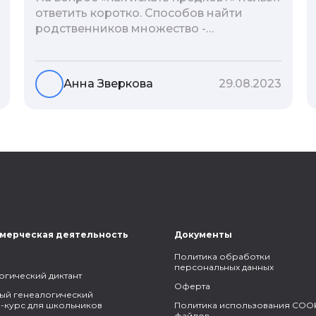
ответить коротко. Способов найти
родственников множество -
взаимодействие с архивами,
социальные сети, ДНК-тесты, онлайн-
базы. Именно поэтому мы сделали для
Анна Зверкова
29.08.2023
вас подборку лучших статей блога
Famiry на эту тему.
мерческая деятельность
Документы
Политика обработки
персональных данных
огический диктант
Оферта
ый генеалогический
-курс для школьников
Политика использования COOK
файлов