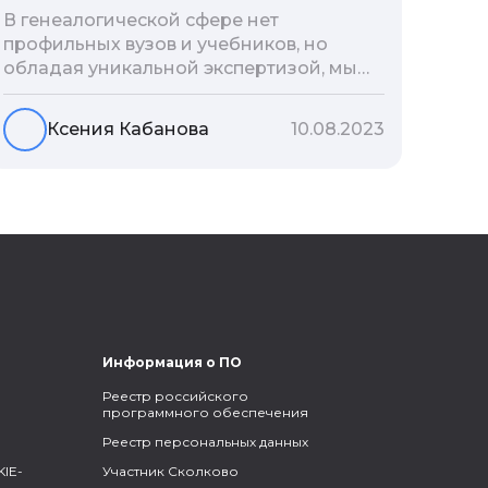
В генеалогической сфере нет
профильных вузов и учебников, но
обладая уникальной экспертизой, мы
разработали авторскую методологию
проведения архивно-генеалогических
Ксения Кабанова
10.08.2023
исследований, ее мы закладываем и
автоматизируем в нашем сервисе
Famiry. Итак, с чего же начать изучение
родословной?
Информация о ПО
Реестр российского
программного обеспечения
Реестр персональных данных
IE-
Участник Сколково