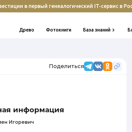
естиции в первый генеалогический IT-сервис в Ро
Древо
Фотокниги
База знаний
Б
Поделиться
ная информация
в Семен Игоревич