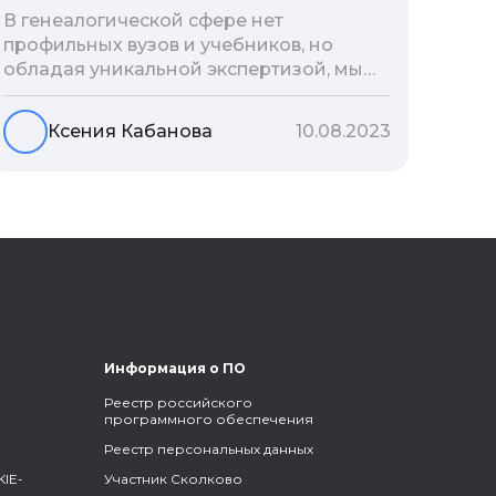
В генеалогической сфере нет
профильных вузов и учебников, но
обладая уникальной экспертизой, мы
разработали авторскую методологию
проведения архивно-генеалогических
Ксения Кабанова
10.08.2023
исследований, ее мы закладываем и
автоматизируем в нашем сервисе
Famiry. Итак, с чего же начать изучение
родословной?
Информация о ПО
Реестр российского
программного обеспечения
Реестр персональных данных
IE-
Участник Сколково