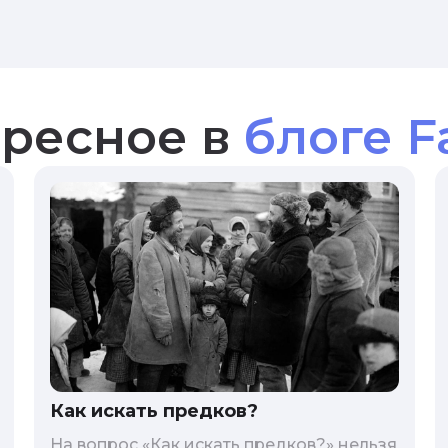
ресное в
блоге F
Как искать предков?
На вопрос «Как искать предков?» нельзя