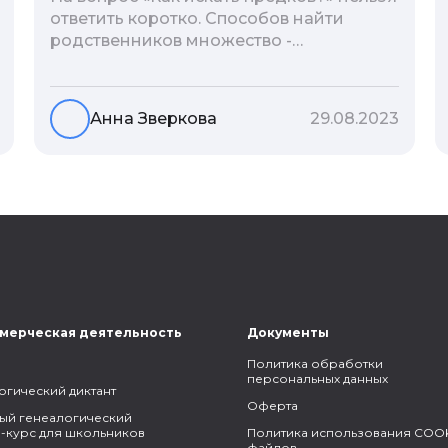
ответить коротко. Способов найти
родственников множество -
взаимодействие с архивами,
социальные сети, ДНК-тесты, онлайн-
базы. Именно поэтому мы сделали для
Анна Зверкова
29.08.2023
вас подборку лучших статей блога
Famiry на эту тему.
мерческая деятельность
Документы
Политика обработки
персональных данных
огический диктант
Оферта
ый генеалогический
-курс для школьников
Политика использования COOK
файлов