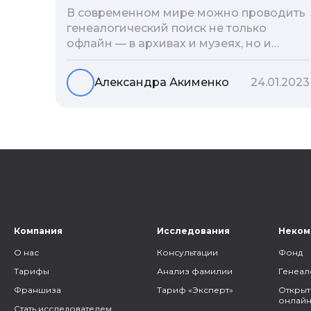
В современном мире можно проводить
генеалогический поиск не только
офлайн — в архивах и музеях, но и
воспользоваться интернетом. Сегодня
мы расскажем вам как и в каких
Александра Акименко
24.01.2023
социальных сетях можно провести
поиск родственников, на каких форумах
можно найти генеалогическую
информацию и родственников, а также
то, как грамотно построить с ними
общение.
Компания
Исследования
Неком
О нас
Консультации
Фонд
Тарифы
Анализ фамилии
Генеал
Франшиза
Тариф «Эксперт»
Открыт
онлайн
Стать исследователем