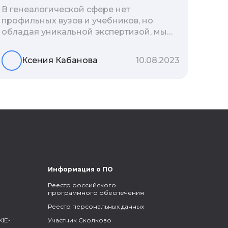
В генеалогической сфере нет
профильных вузов и учебников, но
обладая уникальной экспертизой, мы
разработали авторскую методологию
проведения архивно-генеалогических
Ксения Кабанова
10.08.2023
исследований, ее мы закладываем и
автоматизируем в нашем сервисе
Famiry. Итак, с чего же начать изучение
родословной?
Информация о ПО
Реестр российского
программного обеспечения
Реестр персональных данных
IE-
Участник Сколково