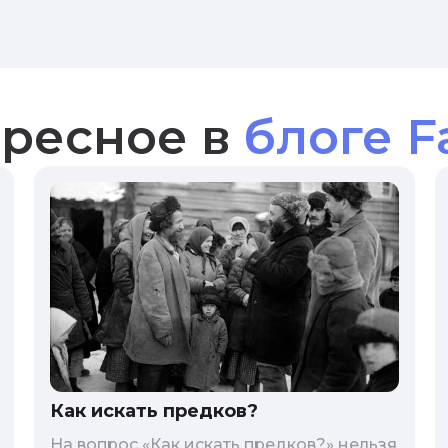
ресное в
блоге F
Как искать предков?
На вопрос «Как искать предков?» нельзя