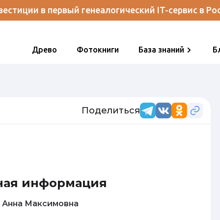
естиции в первый генеалогический IT-сервис в Ро
Древо
Фотокниги
База знаний
Б
Поделиться
ная информация
Федорова Анна Максимовна