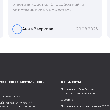
ответить коротко. Способов найти
родственников множество -
взаимодействие с архивами,
социальные сети, ДНК-тесты, онлайн-
базы. Именно поэтому мы сделали для
Анна Зверкова
29.08.2023
вас подборку лучших статей блога
Famiry на эту тему.
мерческая деятельность
Документы
Политика обработки
персональных данных
огический диктант
Оферта
ый генеалогический
-курс для школьников
Политика использования COOK
файлов