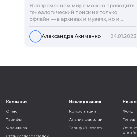
В современном мире можно проводить
генеалогический поиск не только
офлайн — в архивах и музеях, но и
воспользоваться интернетом. Сегодня
мы расскажем вам как и в каких
Александра Акименко
24.01.2023
социальных сетях можно провести
поиск родственников, на каких форумах
можно найти генеалогическую
информацию и родственников, а также
то, как грамотно построить с ними
общение.
Компания
Исследования
Неком
О нас
Консультации
Фонд
Тарифы
Анализ фамилии
Генеал
Франшиза
Тариф «Эксперт»
Открыт
онлайн
Стать исследователем